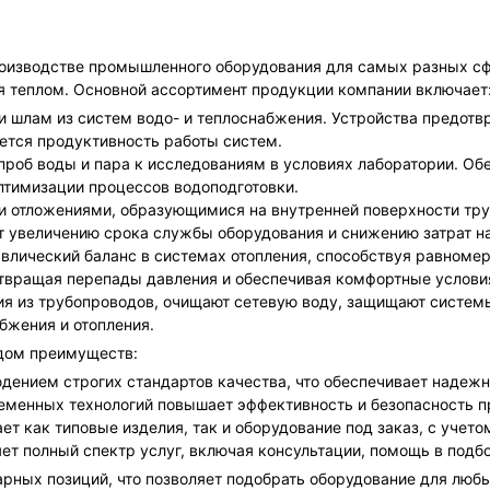
роизводстве промышленного оборудования для самых разных с
я теплом. Основной ассортимент продукции компании включает
ь и шлам из систем водо- и теплоснабжения. Устройства предот
ется продуктивность работы систем.
 проб воды и пара к исследованиям в условиях лаборатории. Об
оптимизации процессов водоподготовки.
и отложениями, образующимися на внутренней поверхности тру
ет увеличению срока службы оборудования и снижению затрат н
авлический баланс в системах отопления, способствуя равноме
твращая перепады давления и обеспечивая комфортные услови
ия из трубопроводов, очищают сетевую воду, защищают систем
бжения и отопления.
дом преимуществ:
дением строгих стандартов качества, что обеспечивает надежн
еменных технологий повышает эффективность и безопасность п
ает как типовые изделия, так и оборудование под заказ, с учет
ет полный спектр услуг, включая консультации, помощь в подб
арных позиций, что позволяет подобрать оборудование для люб