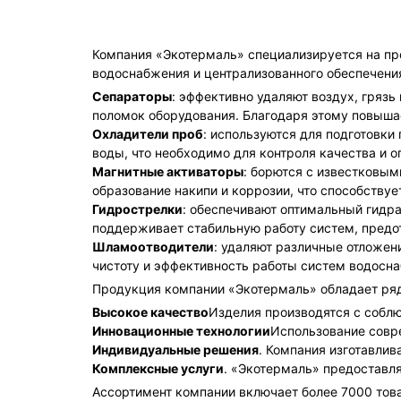
Компания «Экотермаль» специализируется на п
водоснабжения и централизованного обеспечени
Сепараторы
: эффективно удаляют воздух, гряз
поломок оборудования. Благодаря этому повыша
Охладители проб
: используются для подготовки
воды, что необходимо для контроля качества и 
Магнитные активаторы
: борются с известковым
образование накипи и коррозии, что способству
Гидрострелки
: обеспечивают оптимальный гидр
поддерживает стабильную работу систем, предо
Шламоотводители
: удаляют различные отложен
чистоту и эффективность работы систем водосна
Продукция компании «Экотермаль» обладает ря
Высокое качество
Изделия производятся с соблю
Инновационные технологии
Использование совр
Индивидуальные решения
. Компания изготавлив
Комплексные услуги
. «Экотермаль» предоставля
Ассортимент компании включает более 7000 тов